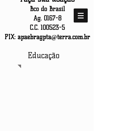
Bco do Brasil
Ag. 0167-8
C.C.
100523-5
PIX:
apaebragpta@terra.com.br
Educação