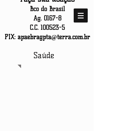
Bco do Brasil
Ag. 0167-8
C.C.
100523-5
PIX:
apaebragpta@terra.com.br
Saúde